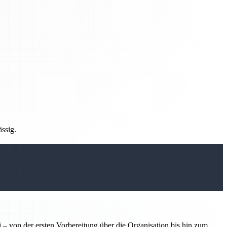
ässig.
 – von der ersten Vorbereitung über die Organisation bis hin zum