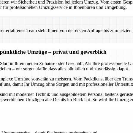
eren wir Sicherheit und Präzision bei jedem Umzug. Vom ersten Gesprä
ner für professionellen Umzugsservice in Ibbenbüren und Umgebung.
 erfahrenes Team steht Ihnen von der ersten Anfrage bis zum letzten Ka
d pünktliche Umzüge – privat und gewerblich
 Start in Ihrem neuen Zuhause oder Geschäft. Als Ihre professionelle 
ehen – wir sorgen dafür, dass alles pünktlich und zuverlässig klappt.
omplexe Umzüge souverän zu meistern. Vom Packdienst über den Transpo
uf uns, damit Ihr Umzug ohne Sorgen und mit professioneller Unterstüt
sind mit moderner Technik und ausgebildetem Personal bestens gerüste
ch gewerblichen Umzügen alle Details im Blick hat. So wird Ihr Umzug 
 Umzugsservice – damit Sie bestens vorbereitet sind.