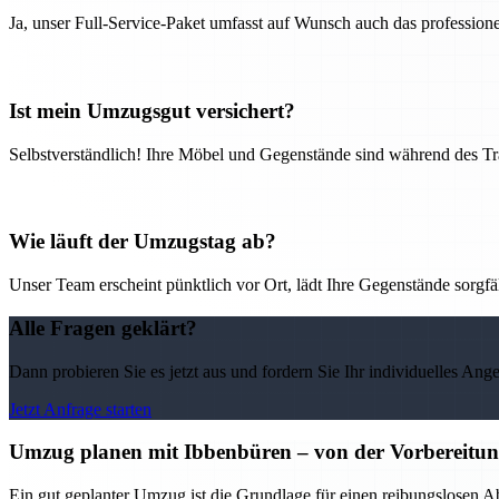
Ja, unser Full-Service-Paket umfasst auf Wunsch auch das professio
Ist mein Umzugsgut versichert?
Selbstverständlich! Ihre Möbel und Gegenstände sind während des Tra
Wie läuft der Umzugstag ab?
Unser Team erscheint pünktlich vor Ort, lädt Ihre Gegenstände sorgfälti
Alle Fragen geklärt?
Dann probieren Sie es jetzt aus und fordern Sie Ihr individuelles Ang
Jetzt Anfrage starten
Umzug planen mit Ibbenbüren – von der Vorbereitung 
Ein gut geplanter Umzug ist die Grundlage für einen reibungslosen A