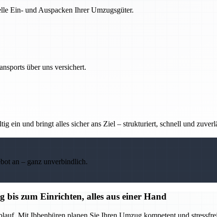
nelle Ein- und Auspacken Ihrer Umzugsgüter.
nsports über uns versichert.
g ein und bringt alles sicher ans Ziel – strukturiert, schnell und zuverl
ebot an – ganz unverbindlich.
bis zum Einrichten, alles aus einer Hand
blauf. Mit Ibbenbüren planen Sie Ihren Umzug kompetent und stressfrei