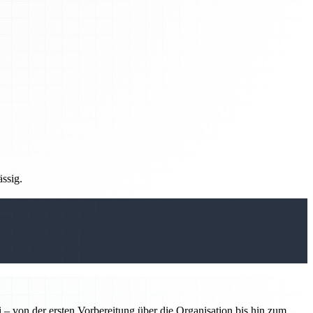
ässig.
 – von der ersten Vorbereitung über die Organisation bis hin zum