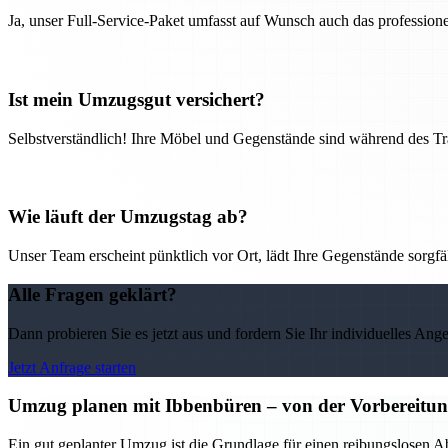
Ja, unser Full-Service-Paket umfasst auf Wunsch auch das professio
Ist mein Umzugsgut versichert?
Selbstverständlich! Ihre Möbel und Gegenstände sind während des Tra
Wie läuft der Umzugstag ab?
Unser Team erscheint pünktlich vor Ort, lädt Ihre Gegenstände sorgfälti
Alle Fragen geklärt?
Dann probieren Sie es jetzt aus und fordern Sie Ihr individuelles Ang
Jetzt Anfrage starten
Umzug planen mit Ibbenbüren – von der Vorbereitung 
Ein gut geplanter Umzug ist die Grundlage für einen reibungslosen A