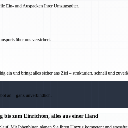
nelle Ein- und Auspacken Ihrer Umzugsgüter.
nsports über uns versichert.
g ein und bringt alles sicher ans Ziel – strukturiert, schnell und zuverl
ebot an – ganz unverbindlich.
bis zum Einrichten, alles aus einer Hand
blauf. Mit Ibbenbüren planen Sie Ihren Umzug kompetent und stressfrei