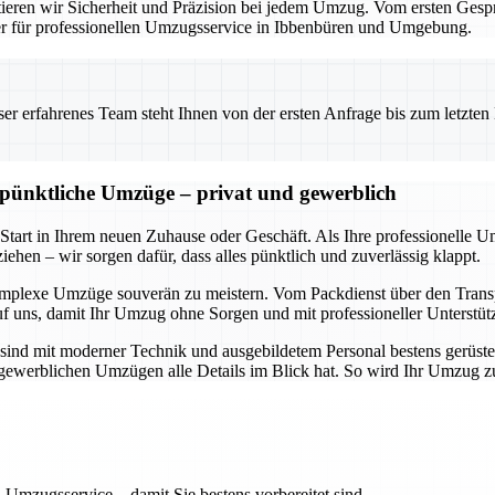
eren wir Sicherheit und Präzision bei jedem Umzug. Vom ersten Gesprä
ner für professionellen Umzugsservice in Ibbenbüren und Umgebung.
 erfahrenes Team steht Ihnen von der ersten Anfrage bis zum letzten Ka
d pünktliche Umzüge – privat und gewerblich
 Start in Ihrem neuen Zuhause oder Geschäft. Als Ihre professionelle 
ehen – wir sorgen dafür, dass alles pünktlich und zuverlässig klappt.
omplexe Umzüge souverän zu meistern. Vom Packdienst über den Transpo
uf uns, damit Ihr Umzug ohne Sorgen und mit professioneller Unterstüt
sind mit moderner Technik und ausgebildetem Personal bestens gerüste
ch gewerblichen Umzügen alle Details im Blick hat. So wird Ihr Umzug 
 Umzugsservice – damit Sie bestens vorbereitet sind.