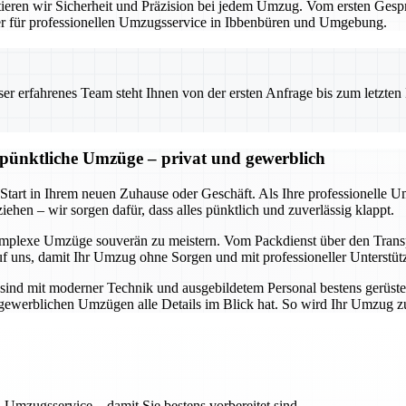
eren wir Sicherheit und Präzision bei jedem Umzug. Vom ersten Gesprä
ner für professionellen Umzugsservice in Ibbenbüren und Umgebung.
 erfahrenes Team steht Ihnen von der ersten Anfrage bis zum letzten Ka
d pünktliche Umzüge – privat und gewerblich
 Start in Ihrem neuen Zuhause oder Geschäft. Als Ihre professionelle 
ehen – wir sorgen dafür, dass alles pünktlich und zuverlässig klappt.
omplexe Umzüge souverän zu meistern. Vom Packdienst über den Transpo
uf uns, damit Ihr Umzug ohne Sorgen und mit professioneller Unterstüt
sind mit moderner Technik und ausgebildetem Personal bestens gerüste
ch gewerblichen Umzügen alle Details im Blick hat. So wird Ihr Umzug 
 Umzugsservice – damit Sie bestens vorbereitet sind.