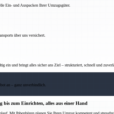
nelle Ein- und Auspacken Ihrer Umzugsgüter.
nsports über uns versichert.
g ein und bringt alles sicher ans Ziel – strukturiert, schnell und zuverl
ebot an – ganz unverbindlich.
bis zum Einrichten, alles aus einer Hand
blauf. Mit Ibbenbüren planen Sie Ihren Umzug kompetent und stressfrei