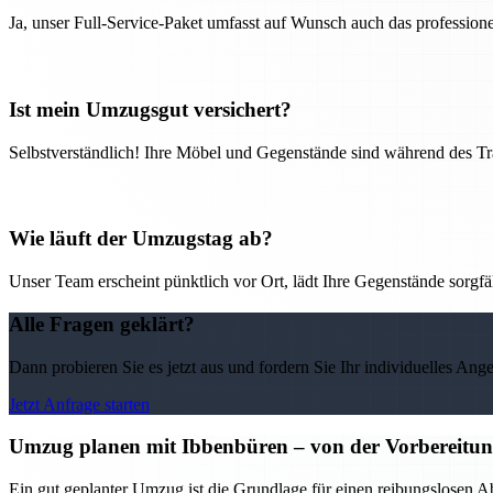
Ja, unser Full-Service-Paket umfasst auf Wunsch auch das professio
Ist mein Umzugsgut versichert?
Selbstverständlich! Ihre Möbel und Gegenstände sind während des Tra
Wie läuft der Umzugstag ab?
Unser Team erscheint pünktlich vor Ort, lädt Ihre Gegenstände sorgfälti
Alle Fragen geklärt?
Dann probieren Sie es jetzt aus und fordern Sie Ihr individuelles Ang
Jetzt Anfrage starten
Umzug planen mit Ibbenbüren – von der Vorbereitung 
Ein gut geplanter Umzug ist die Grundlage für einen reibungslosen A