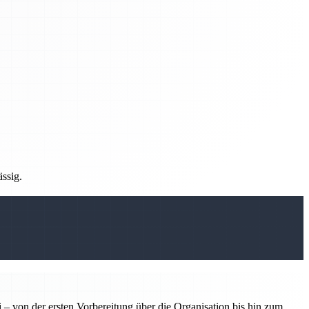
ässig.
 – von der ersten Vorbereitung über die Organisation bis hin zum