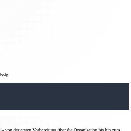
ässig.
 – von der ersten Vorbereitung über die Organisation bis hin zum