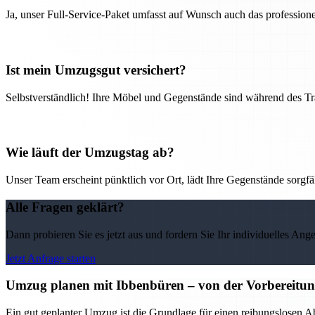
Ja, unser Full-Service-Paket umfasst auf Wunsch auch das professio
Ist mein Umzugsgut versichert?
Selbstverständlich! Ihre Möbel und Gegenstände sind während des Tra
Wie läuft der Umzugstag ab?
Unser Team erscheint pünktlich vor Ort, lädt Ihre Gegenstände sorgfälti
Alle Fragen geklärt?
Dann probieren Sie es jetzt aus und fordern Sie Ihr individuelles Ang
Jetzt Anfrage starten
Umzug planen mit Ibbenbüren – von der Vorbereitung 
Ein gut geplanter Umzug ist die Grundlage für einen reibungslosen A