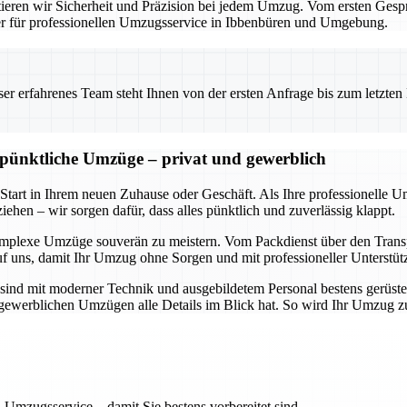
eren wir Sicherheit und Präzision bei jedem Umzug. Vom ersten Gesprä
ner für professionellen Umzugsservice in Ibbenbüren und Umgebung.
 erfahrenes Team steht Ihnen von der ersten Anfrage bis zum letzten Ka
d pünktliche Umzüge – privat und gewerblich
 Start in Ihrem neuen Zuhause oder Geschäft. Als Ihre professionelle 
ehen – wir sorgen dafür, dass alles pünktlich und zuverlässig klappt.
omplexe Umzüge souverän zu meistern. Vom Packdienst über den Transpo
uf uns, damit Ihr Umzug ohne Sorgen und mit professioneller Unterstüt
sind mit moderner Technik und ausgebildetem Personal bestens gerüste
ch gewerblichen Umzügen alle Details im Blick hat. So wird Ihr Umzug 
 Umzugsservice – damit Sie bestens vorbereitet sind.