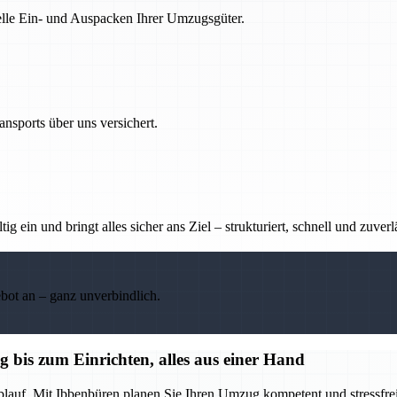
nelle Ein- und Auspacken Ihrer Umzugsgüter.
nsports über uns versichert.
g ein und bringt alles sicher ans Ziel – strukturiert, schnell und zuverl
ebot an – ganz unverbindlich.
bis zum Einrichten, alles aus einer Hand
blauf. Mit Ibbenbüren planen Sie Ihren Umzug kompetent und stressfrei