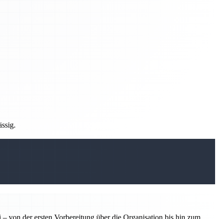
ässig.
 – von der ersten Vorbereitung über die Organisation bis hin zum