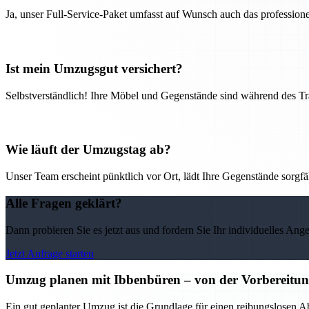
Ja, unser Full-Service-Paket umfasst auf Wunsch auch das professio
Ist mein Umzugsgut versichert?
Selbstverständlich! Ihre Möbel und Gegenstände sind während des Tra
Wie läuft der Umzugstag ab?
Unser Team erscheint pünktlich vor Ort, lädt Ihre Gegenstände sorgfälti
Alle Fragen geklärt?
Dann probieren Sie es jetzt aus und fordern Sie Ihr individuelles Ang
Jetzt Anfrage starten
Umzug planen mit Ibbenbüren – von der Vorbereitung 
Ein gut geplanter Umzug ist die Grundlage für einen reibungslosen A