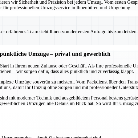
eren wir Sicherheit und Präzision bei jedem Umzug. Vom ersten Gesprä
ner für professionellen Umzugsservice in Ibbenbüren und Umgebung.
 erfahrenes Team steht Ihnen von der ersten Anfrage bis zum letzten Ka
d pünktliche Umzüge – privat und gewerblich
 Start in Ihrem neuen Zuhause oder Geschäft. Als Ihre professionelle 
ehen – wir sorgen dafür, dass alles pünktlich und zuverlässig klappt.
omplexe Umzüge souverän zu meistern. Vom Packdienst über den Transpo
uf uns, damit Ihr Umzug ohne Sorgen und mit professioneller Unterstüt
sind mit moderner Technik und ausgebildetem Personal bestens gerüste
ch gewerblichen Umzügen alle Details im Blick hat. So wird Ihr Umzug 
 Umzugsservice – damit Sie bestens vorbereitet sind.