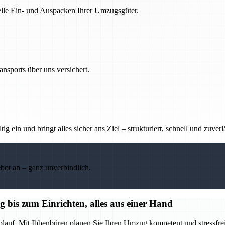
nelle Ein- und Auspacken Ihrer Umzugsgüter.
nsports über uns versichert.
g ein und bringt alles sicher ans Ziel – strukturiert, schnell und zuverl
ebot an – ganz unverbindlich.
bis zum Einrichten, alles aus einer Hand
blauf. Mit Ibbenbüren planen Sie Ihren Umzug kompetent und stressfrei