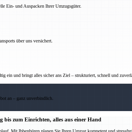
nelle Ein- und Auspacken Ihrer Umzugsgüter.
nsports über uns versichert.
g ein und bringt alles sicher ans Ziel – strukturiert, schnell und zuverl
ebot an – ganz unverbindlich.
bis zum Einrichten, alles aus einer Hand
blauf. Mit Ibbenbüren planen Sie Ihren Umzug kompetent und stressfrei