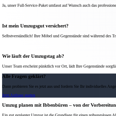
Ja, unser Full-Service-Paket umfasst auf Wunsch auch das professio
Ist mein Umzugsgut versichert?
Selbstverständlich! Ihre Möbel und Gegenstände sind während des Tra
Wie läuft der Umzugstag ab?
Unser Team erscheint pünktlich vor Ort, lädt Ihre Gegenstände sorgfälti
Alle Fragen geklärt?
Dann probieren Sie es jetzt aus und fordern Sie Ihr individuelles Ang
Jetzt Anfrage starten
Umzug planen mit Ibbenbüren – von der Vorbereitung 
Ein gut geplanter Umzug ist die Grundlage für einen reibungslosen A