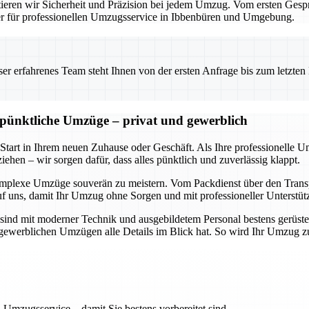
eren wir Sicherheit und Präzision bei jedem Umzug. Vom ersten Gesprä
ner für professionellen Umzugsservice in Ibbenbüren und Umgebung.
 erfahrenes Team steht Ihnen von der ersten Anfrage bis zum letzten Ka
d pünktliche Umzüge – privat und gewerblich
 Start in Ihrem neuen Zuhause oder Geschäft. Als Ihre professionelle 
ehen – wir sorgen dafür, dass alles pünktlich und zuverlässig klappt.
omplexe Umzüge souverän zu meistern. Vom Packdienst über den Transpo
uf uns, damit Ihr Umzug ohne Sorgen und mit professioneller Unterstüt
sind mit moderner Technik und ausgebildetem Personal bestens gerüste
ch gewerblichen Umzügen alle Details im Blick hat. So wird Ihr Umzug 
 Umzugsservice – damit Sie bestens vorbereitet sind.