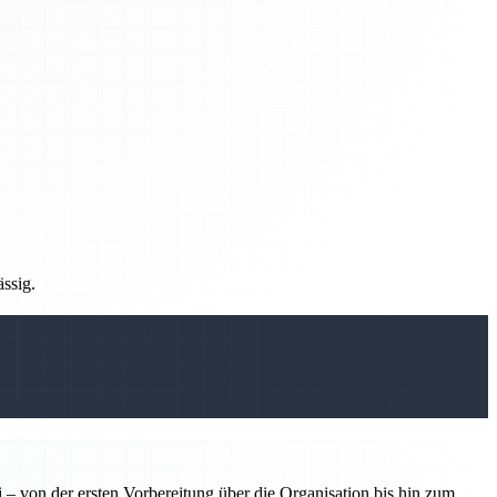
ässig.
 – von der ersten Vorbereitung über die Organisation bis hin zum