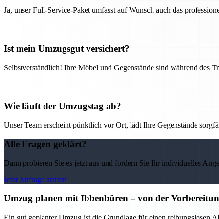
Ja, unser Full-Service-Paket umfasst auf Wunsch auch das professio
Ist mein Umzugsgut versichert?
Selbstverständlich! Ihre Möbel und Gegenstände sind während des Tra
Wie läuft der Umzugstag ab?
Unser Team erscheint pünktlich vor Ort, lädt Ihre Gegenstände sorgfälti
Alle Fragen geklärt?
Dann probieren Sie es jetzt aus und fordern Sie Ihr individuelles Ang
Jetzt Anfrage starten
Umzug planen mit Ibbenbüren – von der Vorbereitung 
Ein gut geplanter Umzug ist die Grundlage für einen reibungslosen A