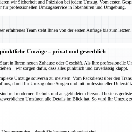
eren wir Sicherheit und Präzision bei jedem Umzug. Vom ersten Gesprä
ner für professionellen Umzugsservice in Ibbenbüren und Umgebung.
 erfahrenes Team steht Ihnen von der ersten Anfrage bis zum letzten Ka
d pünktliche Umzüge – privat und gewerblich
 Start in Ihrem neuen Zuhause oder Geschäft. Als Ihre professionelle 
ehen – wir sorgen dafür, dass alles pünktlich und zuverlässig klappt.
omplexe Umzüge souverän zu meistern. Vom Packdienst über den Transpo
uf uns, damit Ihr Umzug ohne Sorgen und mit professioneller Unterstüt
sind mit moderner Technik und ausgebildetem Personal bestens gerüste
ch gewerblichen Umzügen alle Details im Blick hat. So wird Ihr Umzug 
 Umzugsservice – damit Sie bestens vorbereitet sind.