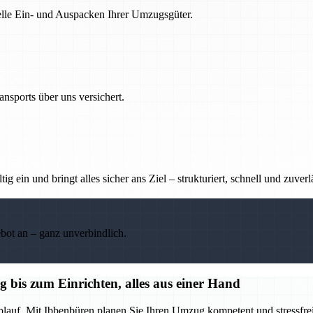
nelle Ein- und Auspacken Ihrer Umzugsgüter.
nsports über uns versichert.
g ein und bringt alles sicher ans Ziel – strukturiert, schnell und zuverl
ebot an – ganz unverbindlich.
bis zum Einrichten, alles aus einer Hand
blauf. Mit Ibbenbüren planen Sie Ihren Umzug kompetent und stressfrei