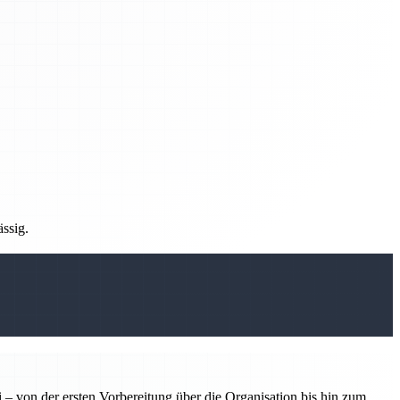
ässig.
 – von der ersten Vorbereitung über die Organisation bis hin zum