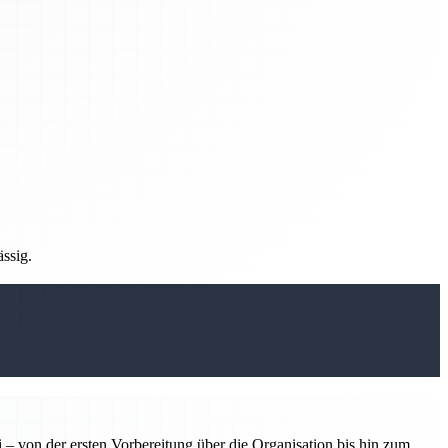
ässig.
 – von der ersten Vorbereitung über die Organisation bis hin zum