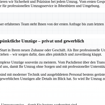
eren wir Sicherheit und Präzision bei jedem Umzug. Vom ersten Gesprä
ner für professionellen Umzugsservice in Ibbenbüren und Umgebung.
 erfahrenes Team steht Ihnen von der ersten Anfrage bis zum letzten Ka
d pünktliche Umzüge – privat und gewerblich
 Start in Ihrem neuen Zuhause oder Geschäft. Als Ihre professionelle 
ehen – wir sorgen dafür, dass alles pünktlich und zuverlässig klappt.
omplexe Umzüge souverän zu meistern. Vom Packdienst über den Transpo
uf uns, damit Ihr Umzug ohne Sorgen und mit professioneller Unterstüt
sind mit moderner Technik und ausgebildetem Personal bestens gerüste
ch gewerblichen Umzügen alle Details im Blick hat. So wird Ihr Umzug 
 Umzugsservice – damit Sie bestens vorbereitet sind.