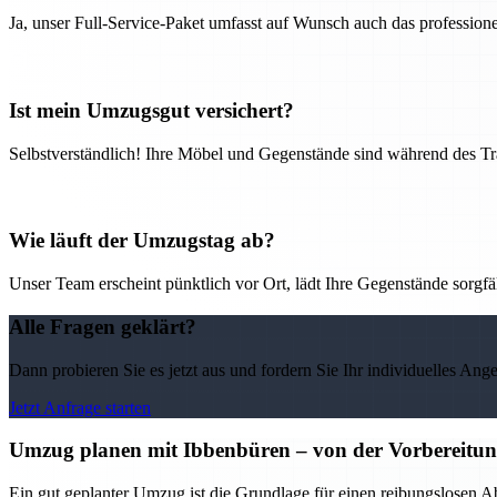
Ja, unser Full-Service-Paket umfasst auf Wunsch auch das professio
Ist mein Umzugsgut versichert?
Selbstverständlich! Ihre Möbel und Gegenstände sind während des Tra
Wie läuft der Umzugstag ab?
Unser Team erscheint pünktlich vor Ort, lädt Ihre Gegenstände sorgfälti
Alle Fragen geklärt?
Dann probieren Sie es jetzt aus und fordern Sie Ihr individuelles Ang
Jetzt Anfrage starten
Umzug planen mit Ibbenbüren – von der Vorbereitung 
Ein gut geplanter Umzug ist die Grundlage für einen reibungslosen A