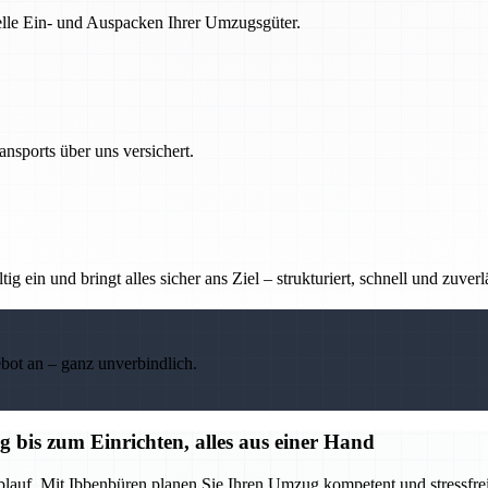
nelle Ein- und Auspacken Ihrer Umzugsgüter.
nsports über uns versichert.
g ein und bringt alles sicher ans Ziel – strukturiert, schnell und zuverl
ebot an – ganz unverbindlich.
bis zum Einrichten, alles aus einer Hand
blauf. Mit Ibbenbüren planen Sie Ihren Umzug kompetent und stressfrei