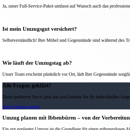
Ja, unser Full-Service-Paket umfasst auf Wunsch auch das professio
Ist mein Umzugsgut versichert?
Selbstverständlich! Ihre Möbel und Gegenstände sind während des Tra
Wie läuft der Umzugstag ab?
Unser Team erscheint pünktlich vor Ort, lädt Ihre Gegenstände sorgfälti
Alle Fragen geklärt?
Dann probieren Sie es jetzt aus und fordern Sie Ihr individuelles Ang
Jetzt Anfrage starten
Umzug planen mit Ibbenbüren – von der Vorbereitung 
Ein gut geplanter Umzug ist die Grundlage für einen reibungslosen A