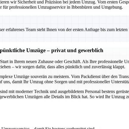
eren wir Sicherheit und Präzision bei jedem Umzug. Vom ersten Gesprä
ner für professionellen Umzugsservice in Ibbenbüren und Umgebung.
 erfahrenes Team steht Ihnen von der ersten Anfrage bis zum letzten Ka
d pünktliche Umzüge – privat und gewerblich
 Start in Ihrem neuen Zuhause oder Geschäft. Als Ihre professionelle 
ehen – wir sorgen dafür, dass alles pünktlich und zuverlässig klappt.
omplexe Umzüge souverän zu meistern. Vom Packdienst über den Transpo
uf uns, damit Ihr Umzug ohne Sorgen und mit professioneller Unterstüt
sind mit moderner Technik und ausgebildetem Personal bestens gerüste
ch gewerblichen Umzügen alle Details im Blick hat. So wird Ihr Umzug 
 Umzugsservice – damit Sie bestens vorbereitet sind.