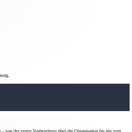
ässig.
 – von der ersten Vorbereitung über die Organisation bis hin zum