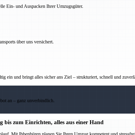
nelle Ein- und Auspacken Ihrer Umzugsgüter.
nsports über uns versichert.
g ein und bringt alles sicher ans Ziel – strukturiert, schnell und zuverl
ebot an – ganz unverbindlich.
bis zum Einrichten, alles aus einer Hand
blauf. Mit Ibbenbüren planen Sie Ihren Umzug kompetent und stressfrei