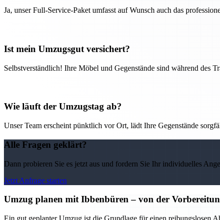
Ja, unser Full-Service-Paket umfasst auf Wunsch auch das professio
Ist mein Umzugsgut versichert?
Selbstverständlich! Ihre Möbel und Gegenstände sind während des Tra
Wie läuft der Umzugstag ab?
Unser Team erscheint pünktlich vor Ort, lädt Ihre Gegenstände sorgfälti
Alle Fragen geklärt?
Dann probieren Sie es jetzt aus und fordern Sie Ihr individuelles Ang
Jetzt Anfrage starten
Umzug planen mit Ibbenbüren – von der Vorbereitung 
Ein gut geplanter Umzug ist die Grundlage für einen reibungslosen A