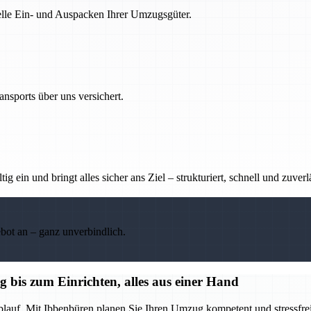
nelle Ein- und Auspacken Ihrer Umzugsgüter.
nsports über uns versichert.
g ein und bringt alles sicher ans Ziel – strukturiert, schnell und zuverl
ebot an – ganz unverbindlich.
bis zum Einrichten, alles aus einer Hand
blauf. Mit Ibbenbüren planen Sie Ihren Umzug kompetent und stressfrei