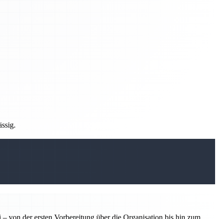
ässig.
 – von der ersten Vorbereitung über die Organisation bis hin zum