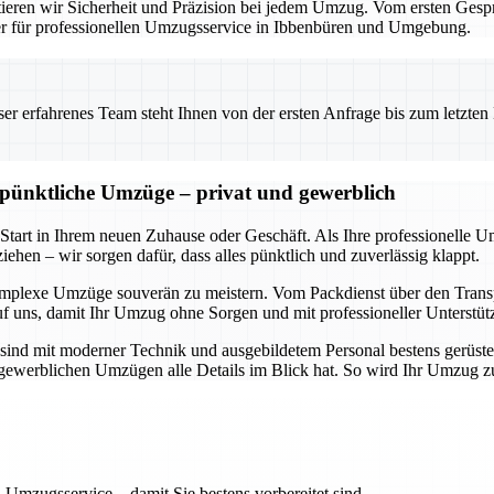
eren wir Sicherheit und Präzision bei jedem Umzug. Vom ersten Gesprä
ner für professionellen Umzugsservice in Ibbenbüren und Umgebung.
 erfahrenes Team steht Ihnen von der ersten Anfrage bis zum letzten Ka
d pünktliche Umzüge – privat und gewerblich
 Start in Ihrem neuen Zuhause oder Geschäft. Als Ihre professionelle 
ehen – wir sorgen dafür, dass alles pünktlich und zuverlässig klappt.
omplexe Umzüge souverän zu meistern. Vom Packdienst über den Transpo
uf uns, damit Ihr Umzug ohne Sorgen und mit professioneller Unterstüt
sind mit moderner Technik und ausgebildetem Personal bestens gerüste
ch gewerblichen Umzügen alle Details im Blick hat. So wird Ihr Umzug 
 Umzugsservice – damit Sie bestens vorbereitet sind.