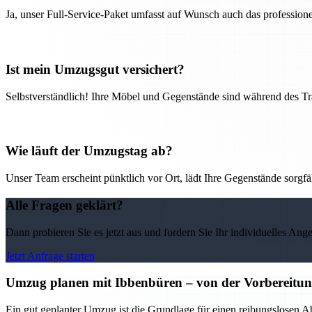
Ja, unser Full-Service-Paket umfasst auf Wunsch auch das professio
Ist mein Umzugsgut versichert?
Selbstverständlich! Ihre Möbel und Gegenstände sind während des Tra
Wie läuft der Umzugstag ab?
Unser Team erscheint pünktlich vor Ort, lädt Ihre Gegenstände sorgfälti
Alle Fragen geklärt?
Dann probieren Sie es jetzt aus und fordern Sie Ihr individuelles Ang
Jetzt Anfrage starten
Umzug planen mit Ibbenbüren – von der Vorbereitung 
Ein gut geplanter Umzug ist die Grundlage für einen reibungslosen A