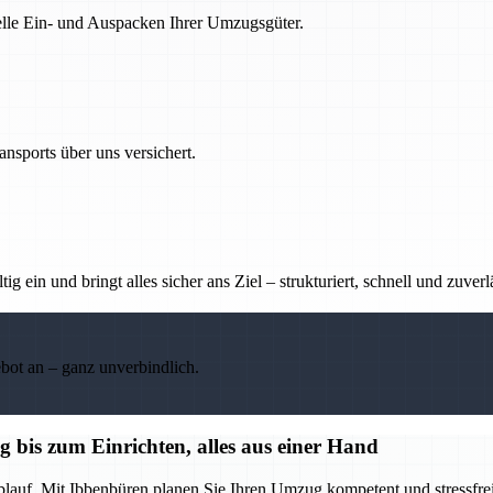
nelle Ein- und Auspacken Ihrer Umzugsgüter.
nsports über uns versichert.
g ein und bringt alles sicher ans Ziel – strukturiert, schnell und zuverl
ebot an – ganz unverbindlich.
bis zum Einrichten, alles aus einer Hand
blauf. Mit Ibbenbüren planen Sie Ihren Umzug kompetent und stressfrei