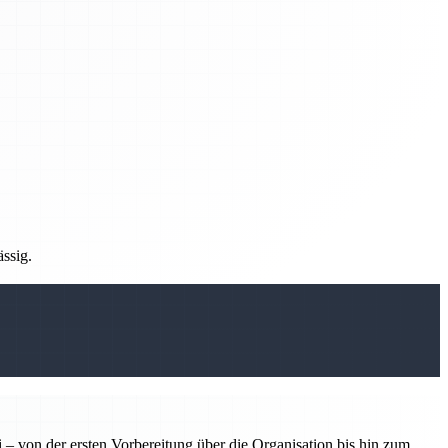
ässig.
 – von der ersten Vorbereitung über die Organisation bis hin zum