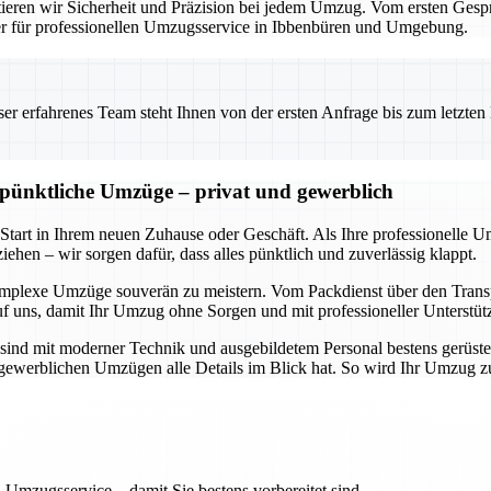
eren wir Sicherheit und Präzision bei jedem Umzug. Vom ersten Gesprä
ner für professionellen Umzugsservice in Ibbenbüren und Umgebung.
 erfahrenes Team steht Ihnen von der ersten Anfrage bis zum letzten Ka
d pünktliche Umzüge – privat und gewerblich
 Start in Ihrem neuen Zuhause oder Geschäft. Als Ihre professionelle 
ehen – wir sorgen dafür, dass alles pünktlich und zuverlässig klappt.
omplexe Umzüge souverän zu meistern. Vom Packdienst über den Transpo
uf uns, damit Ihr Umzug ohne Sorgen und mit professioneller Unterstüt
sind mit moderner Technik und ausgebildetem Personal bestens gerüste
ch gewerblichen Umzügen alle Details im Blick hat. So wird Ihr Umzug 
 Umzugsservice – damit Sie bestens vorbereitet sind.