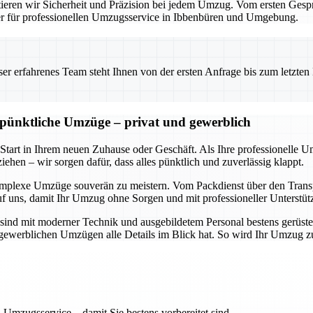
eren wir Sicherheit und Präzision bei jedem Umzug. Vom ersten Gesprä
ner für professionellen Umzugsservice in Ibbenbüren und Umgebung.
 erfahrenes Team steht Ihnen von der ersten Anfrage bis zum letzten Ka
d pünktliche Umzüge – privat und gewerblich
 Start in Ihrem neuen Zuhause oder Geschäft. Als Ihre professionelle 
ehen – wir sorgen dafür, dass alles pünktlich und zuverlässig klappt.
omplexe Umzüge souverän zu meistern. Vom Packdienst über den Transpo
uf uns, damit Ihr Umzug ohne Sorgen und mit professioneller Unterstüt
sind mit moderner Technik und ausgebildetem Personal bestens gerüste
ch gewerblichen Umzügen alle Details im Blick hat. So wird Ihr Umzug 
 Umzugsservice – damit Sie bestens vorbereitet sind.