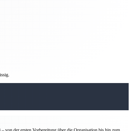
ässig.
 – von der ersten Vorbereitung über die Organisation bis hin zum