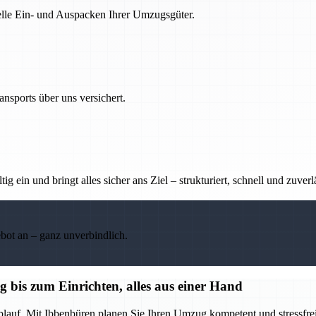
nelle Ein- und Auspacken Ihrer Umzugsgüter.
nsports über uns versichert.
g ein und bringt alles sicher ans Ziel – strukturiert, schnell und zuverl
ebot an – ganz unverbindlich.
bis zum Einrichten, alles aus einer Hand
blauf. Mit Ibbenbüren planen Sie Ihren Umzug kompetent und stressfrei