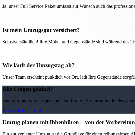
Ja, unser Full-Service-Paket umfasst auf Wunsch auch das professio
Ist mein Umzugsgut versichert?
Selbstverständlich! Ihre Möbel und Gegenstände sind während des Tra
Wie läuft der Umzugstag ab?
Unser Team erscheint pünktlich vor Ort, lädt Ihre Gegenstände sorgfälti
Alle Fragen geklärt?
Dann probieren Sie es jetzt aus und fordern Sie Ihr individuelles Ang
Jetzt Anfrage starten
Umzug planen mit Ibbenbüren – von der Vorbereitung 
Ein gut geplanter Umzug ist die Grundlage für einen reibungslosen A