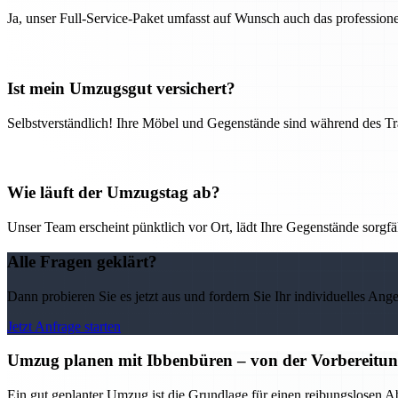
Ja, unser Full-Service-Paket umfasst auf Wunsch auch das professio
Ist mein Umzugsgut versichert?
Selbstverständlich! Ihre Möbel und Gegenstände sind während des Tra
Wie läuft der Umzugstag ab?
Unser Team erscheint pünktlich vor Ort, lädt Ihre Gegenstände sorgfälti
Alle Fragen geklärt?
Dann probieren Sie es jetzt aus und fordern Sie Ihr individuelles Ang
Jetzt Anfrage starten
Umzug planen mit Ibbenbüren – von der Vorbereitung 
Ein gut geplanter Umzug ist die Grundlage für einen reibungslosen A