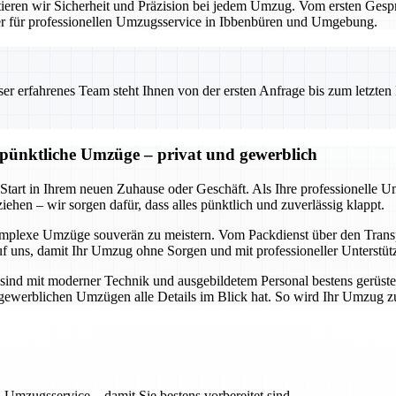
eren wir Sicherheit und Präzision bei jedem Umzug. Vom ersten Gesprä
ner für professionellen Umzugsservice in Ibbenbüren und Umgebung.
 erfahrenes Team steht Ihnen von der ersten Anfrage bis zum letzten Ka
d pünktliche Umzüge – privat und gewerblich
 Start in Ihrem neuen Zuhause oder Geschäft. Als Ihre professionelle 
ehen – wir sorgen dafür, dass alles pünktlich und zuverlässig klappt.
omplexe Umzüge souverän zu meistern. Vom Packdienst über den Transpo
uf uns, damit Ihr Umzug ohne Sorgen und mit professioneller Unterstüt
sind mit moderner Technik und ausgebildetem Personal bestens gerüste
ch gewerblichen Umzügen alle Details im Blick hat. So wird Ihr Umzug 
 Umzugsservice – damit Sie bestens vorbereitet sind.