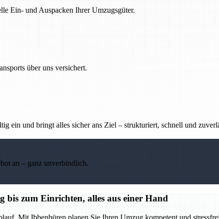
nelle Ein- und Auspacken Ihrer Umzugsgüter.
nsports über uns versichert.
g ein und bringt alles sicher ans Ziel – strukturiert, schnell und zuverl
ebot an – ganz unverbindlich.
bis zum Einrichten, alles aus einer Hand
blauf. Mit Ibbenbüren planen Sie Ihren Umzug kompetent und stressfrei