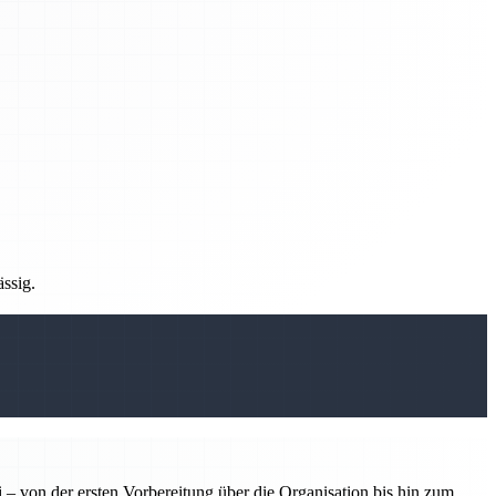
ässig.
 – von der ersten Vorbereitung über die Organisation bis hin zum