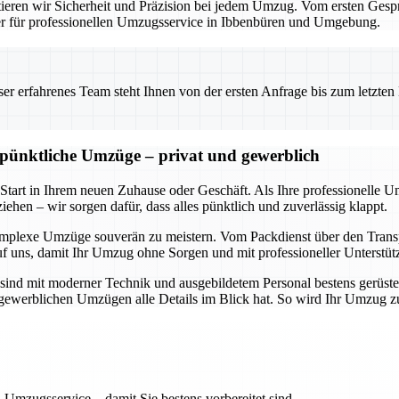
eren wir Sicherheit und Präzision bei jedem Umzug. Vom ersten Gesprä
ner für professionellen Umzugsservice in Ibbenbüren und Umgebung.
 erfahrenes Team steht Ihnen von der ersten Anfrage bis zum letzten Ka
d pünktliche Umzüge – privat und gewerblich
 Start in Ihrem neuen Zuhause oder Geschäft. Als Ihre professionelle 
ehen – wir sorgen dafür, dass alles pünktlich und zuverlässig klappt.
omplexe Umzüge souverän zu meistern. Vom Packdienst über den Transpo
uf uns, damit Ihr Umzug ohne Sorgen und mit professioneller Unterstüt
sind mit moderner Technik und ausgebildetem Personal bestens gerüste
ch gewerblichen Umzügen alle Details im Blick hat. So wird Ihr Umzug 
 Umzugsservice – damit Sie bestens vorbereitet sind.