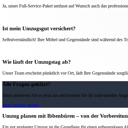
Ja, unser Full-Service-Paket umfasst auf Wunsch auch das professio
Ist mein Umzugsgut versichert?
Selbstverständlich! Ihre Möbel und Gegenstände sind während des Tra
Wie läuft der Umzugstag ab?
Unser Team erscheint pünktlich vor Ort, lädt Ihre Gegenstände sorgfälti
Alle Fragen geklärt?
Dann probieren Sie es jetzt aus und fordern Sie Ihr individuelles Ang
Jetzt Anfrage starten
Umzug planen mit Ibbenbüren – von der Vorbereitung 
Ein gut geplanter Umzug ist die Grundlage für einen reibungslosen A