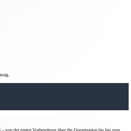
ässig.
 – von der ersten Vorbereitung über die Organisation bis hin zum