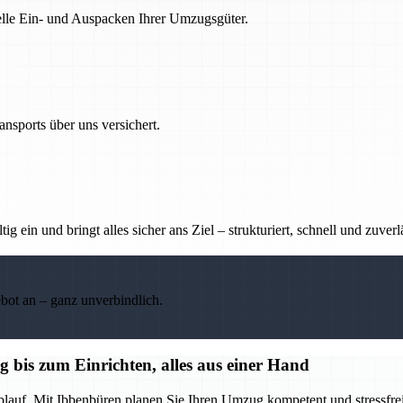
nelle Ein- und Auspacken Ihrer Umzugsgüter.
nsports über uns versichert.
g ein und bringt alles sicher ans Ziel – strukturiert, schnell und zuverl
ebot an – ganz unverbindlich.
bis zum Einrichten, alles aus einer Hand
blauf. Mit Ibbenbüren planen Sie Ihren Umzug kompetent und stressfrei