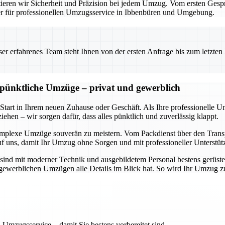
eren wir Sicherheit und Präzision bei jedem Umzug. Vom ersten Gesprä
ner für professionellen Umzugsservice in Ibbenbüren und Umgebung.
 erfahrenes Team steht Ihnen von der ersten Anfrage bis zum letzten Ka
d pünktliche Umzüge – privat und gewerblich
 Start in Ihrem neuen Zuhause oder Geschäft. Als Ihre professionelle 
ehen – wir sorgen dafür, dass alles pünktlich und zuverlässig klappt.
omplexe Umzüge souverän zu meistern. Vom Packdienst über den Transpo
uf uns, damit Ihr Umzug ohne Sorgen und mit professioneller Unterstüt
sind mit moderner Technik und ausgebildetem Personal bestens gerüste
ch gewerblichen Umzügen alle Details im Blick hat. So wird Ihr Umzug 
 Umzugsservice – damit Sie bestens vorbereitet sind.