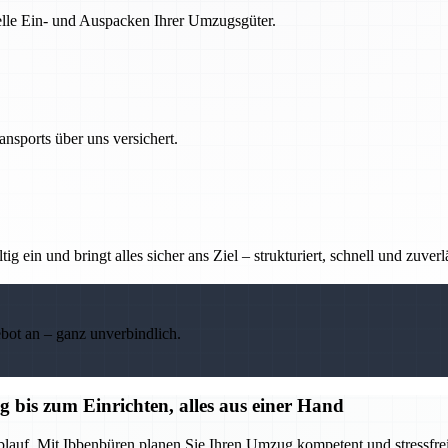
nelle Ein- und Auspacken Ihrer Umzugsgüter.
nsports über uns versichert.
g ein und bringt alles sicher ans Ziel – strukturiert, schnell und zuverl
ebot an – ganz unverbindlich.
bis zum Einrichten, alles aus einer Hand
blauf. Mit Ibbenbüren planen Sie Ihren Umzug kompetent und stressfrei