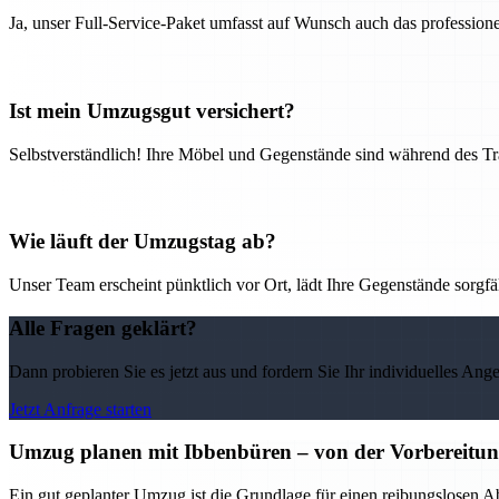
Ja, unser Full-Service-Paket umfasst auf Wunsch auch das professio
Ist mein Umzugsgut versichert?
Selbstverständlich! Ihre Möbel und Gegenstände sind während des Tra
Wie läuft der Umzugstag ab?
Unser Team erscheint pünktlich vor Ort, lädt Ihre Gegenstände sorgfälti
Alle Fragen geklärt?
Dann probieren Sie es jetzt aus und fordern Sie Ihr individuelles Ang
Jetzt Anfrage starten
Umzug planen mit Ibbenbüren – von der Vorbereitung 
Ein gut geplanter Umzug ist die Grundlage für einen reibungslosen A