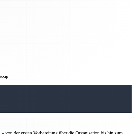
ässig.
 – von der ersten Vorbereitung über die Organisation bis hin zum