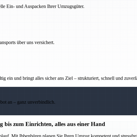
nelle Ein- und Auspacken Ihrer Umzugsgüter.
nsports über uns versichert.
g ein und bringt alles sicher ans Ziel – strukturiert, schnell und zuverl
ebot an – ganz unverbindlich.
bis zum Einrichten, alles aus einer Hand
blauf. Mit Ibbenbüren planen Sie Ihren Umzug kompetent und stressfrei