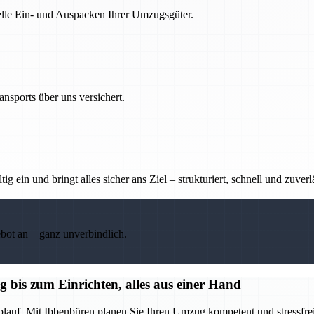
nelle Ein- und Auspacken Ihrer Umzugsgüter.
nsports über uns versichert.
g ein und bringt alles sicher ans Ziel – strukturiert, schnell und zuverl
ebot an – ganz unverbindlich.
bis zum Einrichten, alles aus einer Hand
blauf. Mit Ibbenbüren planen Sie Ihren Umzug kompetent und stressfrei