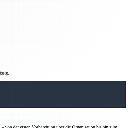
ässig.
 – von der ersten Vorbereitung über die Organisation bis hin zum