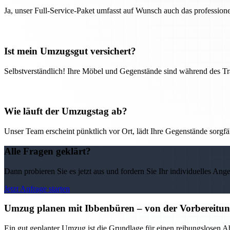
Ja, unser Full-Service-Paket umfasst auf Wunsch auch das professio
Ist mein Umzugsgut versichert?
Selbstverständlich! Ihre Möbel und Gegenstände sind während des Tra
Wie läuft der Umzugstag ab?
Unser Team erscheint pünktlich vor Ort, lädt Ihre Gegenstände sorgfälti
Alle Fragen geklärt?
Dann probieren Sie es jetzt aus und fordern Sie Ihr individuelles Ang
Jetzt Anfrage starten
Umzug planen mit Ibbenbüren – von der Vorbereitung 
Ein gut geplanter Umzug ist die Grundlage für einen reibungslosen A