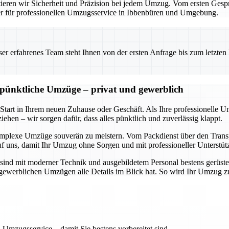
eren wir Sicherheit und Präzision bei jedem Umzug. Vom ersten Gesprä
ner für professionellen Umzugsservice in Ibbenbüren und Umgebung.
 erfahrenes Team steht Ihnen von der ersten Anfrage bis zum letzten Ka
d pünktliche Umzüge – privat und gewerblich
 Start in Ihrem neuen Zuhause oder Geschäft. Als Ihre professionelle 
ehen – wir sorgen dafür, dass alles pünktlich und zuverlässig klappt.
omplexe Umzüge souverän zu meistern. Vom Packdienst über den Transpo
uf uns, damit Ihr Umzug ohne Sorgen und mit professioneller Unterstüt
sind mit moderner Technik und ausgebildetem Personal bestens gerüste
ch gewerblichen Umzügen alle Details im Blick hat. So wird Ihr Umzug 
 Umzugsservice – damit Sie bestens vorbereitet sind.