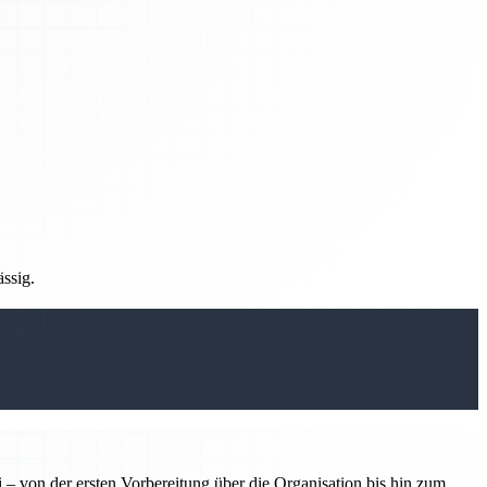
ässig.
 – von der ersten Vorbereitung über die Organisation bis hin zum