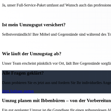
Ja, unser Full-Service-Paket umfasst auf Wunsch auch das professio
Ist mein Umzugsgut versichert?
Selbstverständlich! Ihre Möbel und Gegenstände sind während des Tra
Wie läuft der Umzugstag ab?
Unser Team erscheint pünktlich vor Ort, lädt Ihre Gegenstände sorgfälti
Alle Fragen geklärt?
Dann probieren Sie es jetzt aus und fordern Sie Ihr individuelles Ang
Jetzt Anfrage starten
Umzug planen mit Ibbenbüren – von der Vorbereitung 
Ein gut geplanter Umzug ist die Grundlage für einen reibungslosen A