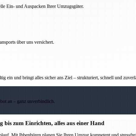
nelle Ein- und Auspacken Ihrer Umzugsgüter.
nsports über uns versichert.
g ein und bringt alles sicher ans Ziel – strukturiert, schnell und zuverl
ebot an – ganz unverbindlich.
bis zum Einrichten, alles aus einer Hand
blauf. Mit Ibbenbüren planen Sie Ihren Umzug kompetent und stressfrei