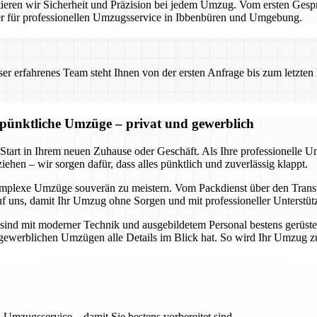
eren wir Sicherheit und Präzision bei jedem Umzug. Vom ersten Gesprä
ner für professionellen Umzugsservice in Ibbenbüren und Umgebung.
 erfahrenes Team steht Ihnen von der ersten Anfrage bis zum letzten Ka
d pünktliche Umzüge – privat und gewerblich
 Start in Ihrem neuen Zuhause oder Geschäft. Als Ihre professionelle 
ehen – wir sorgen dafür, dass alles pünktlich und zuverlässig klappt.
omplexe Umzüge souverän zu meistern. Vom Packdienst über den Transpo
uf uns, damit Ihr Umzug ohne Sorgen und mit professioneller Unterstüt
sind mit moderner Technik und ausgebildetem Personal bestens gerüste
ch gewerblichen Umzügen alle Details im Blick hat. So wird Ihr Umzug 
 Umzugsservice – damit Sie bestens vorbereitet sind.