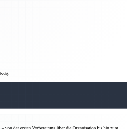
ässig.
 – von der ersten Vorbereitung über die Organisation bis hin zum