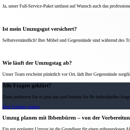
Ja, unser Full-Service-Paket umfasst auf Wunsch auch das professio
Ist mein Umzugsgut versichert?
Selbstverständlich! Ihre Möbel und Gegenstände sind während des Tra
Wie läuft der Umzugstag ab?
Unser Team erscheint pünktlich vor Ort, lädt Ihre Gegenstände sorgfälti
Alle Fragen geklärt?
Dann probieren Sie es jetzt aus und fordern Sie Ihr individuelles Ang
Jetzt Anfrage starten
Umzug planen mit Ibbenbüren – von der Vorbereitung 
Ein gut geplanter Umzug ist die Grundlage für einen reibungslosen A