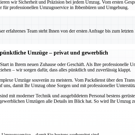
eren wir Sicherheit und Präzision bei jedem Umzug. Vom ersten Gesprä
ner für professionellen Umzugsservice in Ibbenbüren und Umgebung.
 erfahrenes Team steht Ihnen von der ersten Anfrage bis zum letzten Ka
d pünktliche Umzüge – privat und gewerblich
 Start in Ihrem neuen Zuhause oder Geschäft. Als Ihre professionelle 
ehen – wir sorgen dafür, dass alles pünktlich und zuverlässig klappt.
omplexe Umzüge souverän zu meistern. Vom Packdienst über den Transpo
uf uns, damit Ihr Umzug ohne Sorgen und mit professioneller Unterstüt
sind mit moderner Technik und ausgebildetem Personal bestens gerüste
ch gewerblichen Umzügen alle Details im Blick hat. So wird Ihr Umzug 
 Umzugsservice – damit Sie bestens vorbereitet sind.