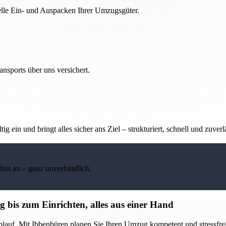
nelle Ein- und Auspacken Ihrer Umzugsgüter.
nsports über uns versichert.
g ein und bringt alles sicher ans Ziel – strukturiert, schnell und zuverl
ebot an – ganz unverbindlich.
bis zum Einrichten, alles aus einer Hand
blauf. Mit Ibbenbüren planen Sie Ihren Umzug kompetent und stressfrei